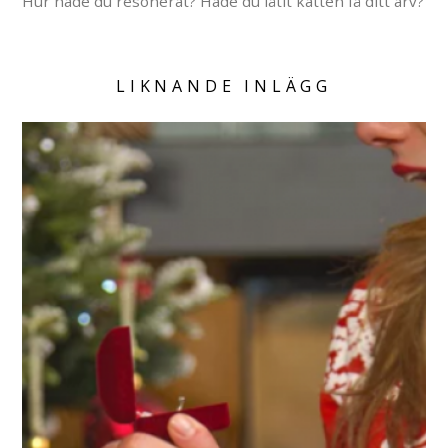
Hur hade du resonerat? Hade du låtit katten få ditt arv?
LIKNANDE INLÄGG