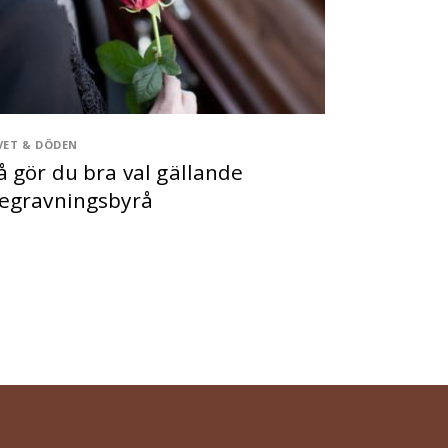
VET & DÖDEN
å gör du bra val gällande
egravningsbyrå