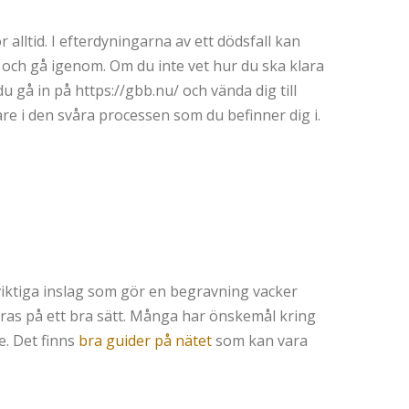
alltid. I efterdyningarna av ett dödsfall kan
a och gå igenom. Om du inte vet hur du ska klara
 gå in på https://gbb.nu/ och vända dig till
gare i den svåra processen som du befinner dig i.
är viktiga inslag som gör en begravning vacker
öras på ett bra sätt. Många har önskemål kring
e. Det finns
bra guider på nätet
som kan vara