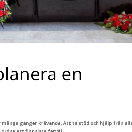
planera en
r många gånger krävande. Att ta stöd och hjälp från all
rdna ett fint sista farväl.