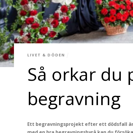
LIVET & DÖDEN
Så orkar du 
begravning
Ett begravningsprojekt efter ett dödsfall ä
med en bra begravningsbyrå kan du försöka o