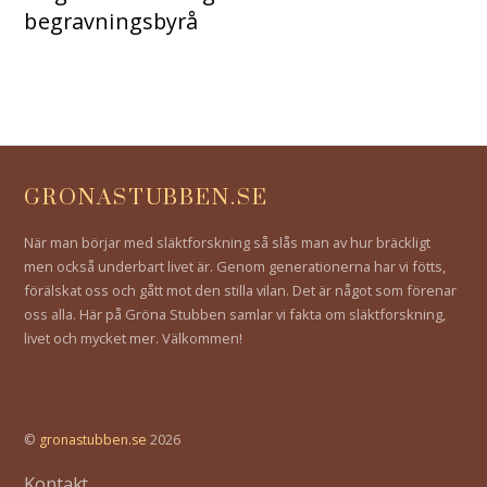
begravningsbyrå
GRONASTUBBEN.SE
När man börjar med släktforskning så slås man av hur bräckligt
men också underbart livet är. Genom generationerna har vi fötts,
förälskat oss och gått mot den stilla vilan. Det är något som förenar
oss alla. Här på Gröna Stubben samlar vi fakta om släktforskning,
livet och mycket mer. Välkommen!
©
gronastubben.se
2026
Kontakt