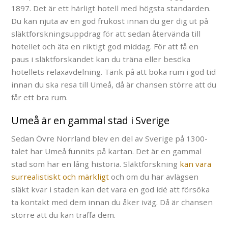
1897. Det är ett härligt hotell med högsta standarden.
Du kan njuta av en god frukost innan du ger dig ut på
släktforskningsuppdrag för att sedan återvända till
hotellet och äta en riktigt god middag. För att få en
paus i släktforskandet kan du träna eller besöka
hotellets relaxavdelning. Tänk på att boka rum i god tid
innan du ska resa till Umeå, då är chansen större att du
får ett bra rum.
Umeå är en gammal stad i Sverige
Sedan Övre Norrland blev en del av Sverige på 1300-
talet har Umeå funnits på kartan. Det är en gammal
stad som har en lång historia. Släktforskning
kan vara
surrealistiskt och märkligt
och om du har avlägsen
släkt kvar i staden kan det vara en god idé att försöka
ta kontakt med dem innan du åker iväg. Då är chansen
större att du kan träffa dem.