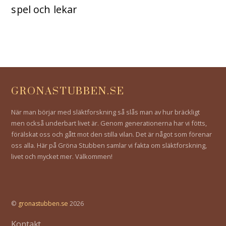
spel och lekar
GRONASTUBBEN.SE
När man börjar med släktforskning så slås man av hur bräckligt
men också underbart livet är. Genom generationerna har vi fötts,
förälskat oss och gått mot den stilla vilan. Det är något som förenar
oss alla. Här på Gröna Stubben samlar vi fakta om släktforskning,
livet och mycket mer. Välkommen!
©
gronastubben.se
2026
Kontakt